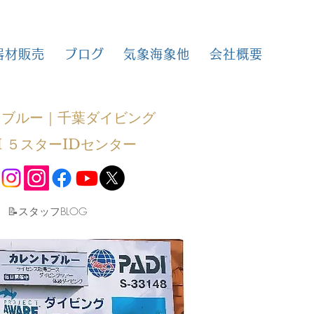
器材販売
ブログ
気象海象他
会社概要
トブルー｜千葉ダイビング
I ５スターIDセンター
​📝スタッフBLOG