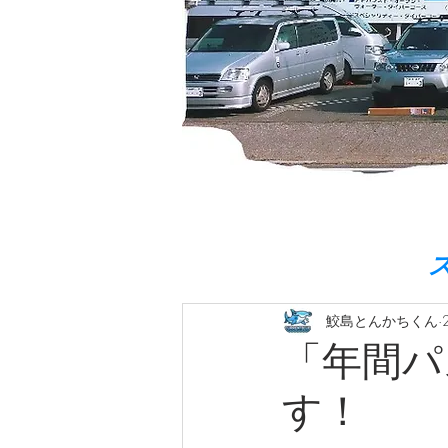
鮫島とんかちくん
「年間パ
す！