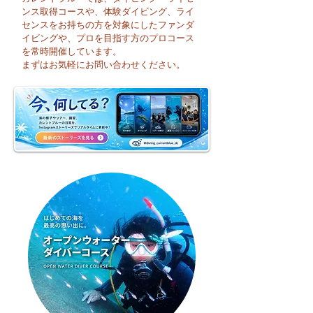
ンス取得コースや、体験ダイビング、ライ
センスをお持ちの方を対象にしたファンダ
イビングや、プロを目指す方のプロコース
今日も暑い一日になり
☀️ 月曜日スター
を常時開催しています。
そうですね☀️
まずはお気軽にお問い合わせください。
週のお天気はどう
かな？