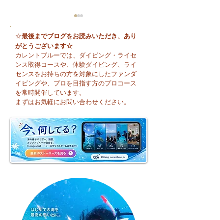
最後までブログをお読みいただき、あり
☆
がとうございます☆
カレントブルーでは、ダイビング・ライセ
ンス取得コースや、体験ダイビング、ライ
センスをお持ちの方を対象にしたファンダ
イビングや、プロを目指す方のプロコース
😊 海へ戻る第一歩！リ
今日も暑い一日に
を常時開催しています。
フレッシュコース開催♪
そうですね☀️
まずはお気軽にお問い合わせください。