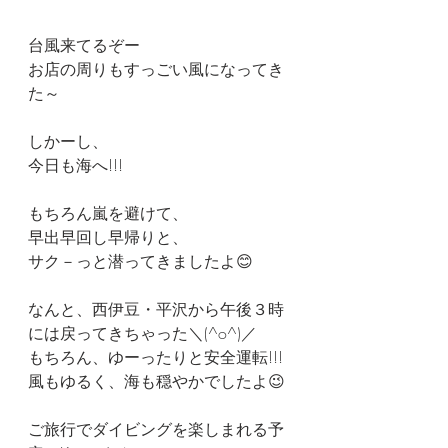
台風来てるぞー
お店の周りもすっごい風になってき
た～
しかーし、
今日も海へ!!!
もちろん嵐を避けて、
早出早回し早帰りと、
サク－っと潜ってきましたよ😊
なんと、西伊豆・平沢から午後３時
には戻ってきちゃった＼(^o^)／
もちろん、ゆーったりと安全運転!!!
風もゆるく、海も穏やかでしたよ😉
ご旅行でダイビングを楽しまれる予