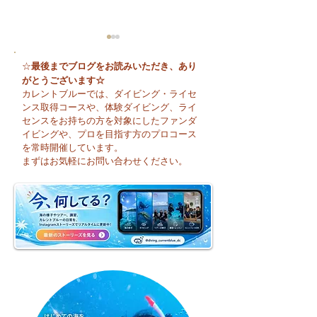
最後までブログをお読みいただき、あり
☆
がとうございます☆
カレントブルーでは、ダイビング・ライセ
ンス取得コースや、体験ダイビング、ライ
センスをお持ちの方を対象にしたファンダ
イビングや、プロを目指す方のプロコース
🌈 海の上に広が
夏本番！明日からお泊
を常時開催しています。
まり海洋実習です♪
まずはお気軽にお問い合わせください。