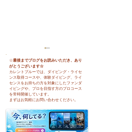
最後までブログをお読みいただき、あり
☆
がとうございます☆
カレントブルーでは、ダイビング・ライセ
ンス取得コースや、体験ダイビング、ライ
センスをお持ちの方を対象にしたファンダ
イビングや、プロを目指す方のプロコース
🌈 海の上に広がる虹♪
😊 海へ戻る第一
を常時開催しています。
フレッシュコース
まずはお気軽にお問い合わせください。