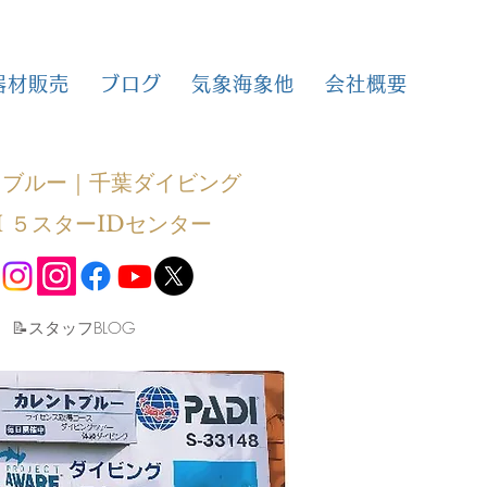
器材販売
ブログ
気象海象他
会社概要
トブルー｜千葉ダイビング
I ５スターIDセンター
​📝スタッフBLOG