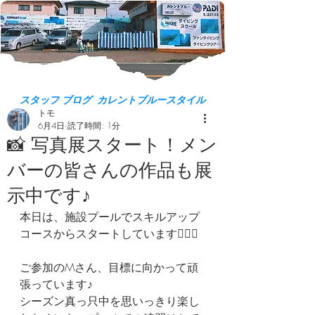
スタッフ ブログ カレントブルースタイル
トモ
6月4日
読了時間: 1分
📸 写真展スタート！メン
バーの皆さんの作品も展
示中です♪
本日は、施設プールでスキルアップ
コースからスタートしています🏊‍♂️✨
ご参加のMさん、目標に向かって頑
張っています♪
シーズン真っ只中を思いっきり楽し