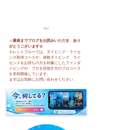
最後までブログをお読みいただき、あり
☆
がとうございます☆
カレントブルーでは、ダイビング・ライセ
ンス取得コースや、体験ダイビング、ライ
センスをお持ちの方を対象にしたファンダ
イビングや、プロを目指す方のプロコース
「いよいよお盆休み！
夏本番！明日から
を常時開催しています。
今日は平沢でOWコー
まり海洋実習です
まずはお気軽にお問い合わせください。
ス開催中♪」