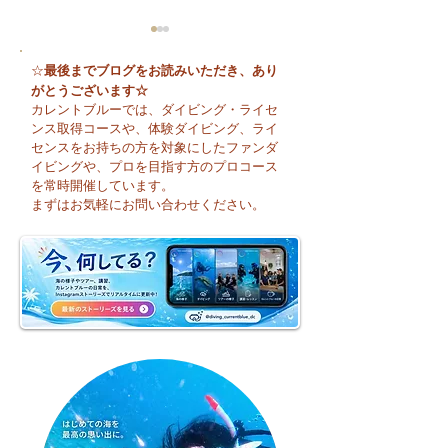
最後までブログをお読みいただき、あり
☆
がとうございます☆
カレントブルーでは、ダイビング・ライセ
ンス取得コースや、体験ダイビング、ライ
センスをお持ちの方を対象にしたファンダ
イビングや、プロを目指す方のプロコース
🌈 海の上に広が
夏本番！明日からお泊
を常時開催しています。
まり海洋実習です♪
まずはお気軽にお問い合わせください。