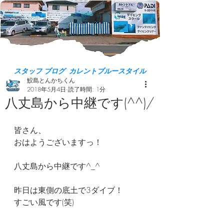
スタッフ ブログ カレントブルースタイル
鮫島とんかちくん
2018年5月4日
読了時間: 1分
八丈島から中継です(^^)/
皆さん、
おはようございますっ！
八丈島から中継です^_^
昨日は東側の底土で3ダイブ！
すごい風です(笑)