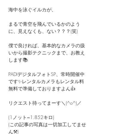
海中を泳ぐイルカが、
まるで青空を飛んでいるかのよう
に、見えなくも、ない？？？(笑)
僕で良ければ、基本的なカメラの扱
いから撮影テクニックまで、お教え
します📚️
PADIデジタルフォトSP、常時開催中
です✨レンタルカメラもレンタル料
無料で準備しておりますよん👍
リクエスト待ってまーす＼(^o^)／
(1ノット=1.852キロ)
(この記事の写真は一切加工してませ
ん⚒)