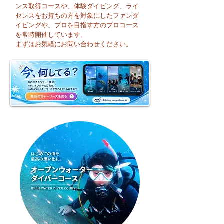
ンス取得コースや、体験ダイビング、ライ
センスをお持ちの方を対象にしたファンダ
イビングや、プロを目指す方のプロコース
今日も暑い一日になり
☀️ 月曜日スター
を常時開催しています。
そうですね☀️
まずはお気軽にお問い合わせください。
週のお天気はどう
かな？