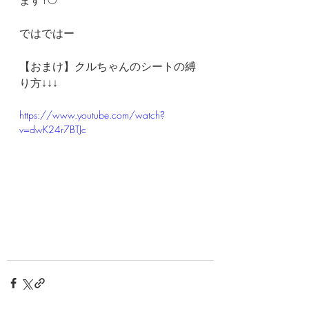
ますYO
ではではー
【おまけ】クルちゃんのシートの縛
り方↓↓↓
https://www.youtube.com/watch?
v=dwK24r7BTJc