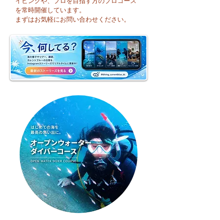
イビングや、プロを目指す方のプロコース
🌈 海の上に広がる虹♪
😊 海へ戻る第一
を常時開催しています。
フレッシュコース
まずはお気軽にお問い合わせください。