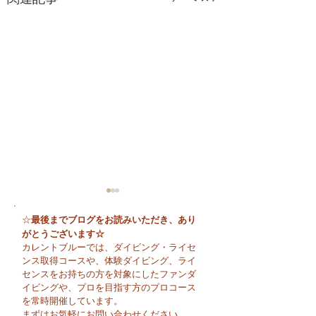
最後までブログをお読みいただき、あり
☆
がとうございます☆
カレントブルーでは、ダイビング・ライセ
ンス取得コースや、体験ダイビング、ライ
センスをお持ちの方を対象にしたファンダ
イビングや、プロを目指す方のプロコース
😊 海へ戻る第一歩！リ
今日も暑い一日に
を常時開催しています。
フレッシュコース開催♪
そうですね☀️
まずはお気軽にお問い合わせください。