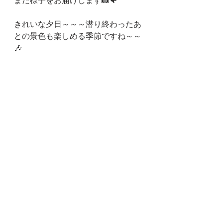
また様子をお届けします📸🐠
きれいな夕日～～～潜り終わったあ
との景色も楽しめる季節ですね～～
🎶