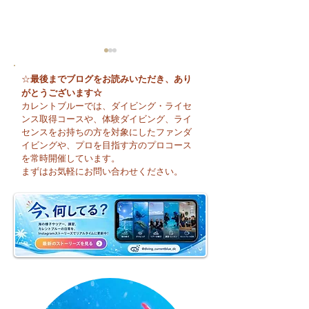
最後までブログをお読みいただき、あり
☆
がとうございます☆
カレントブルーでは、ダイビング・ライセ
ンス取得コースや、体験ダイビング、ライ
センスをお持ちの方を対象にしたファンダ
イビングや、プロを目指す方のプロコース
🌈 海の上に広がる虹♪
😊 海へ戻る第一
を常時開催しています。
フレッシュコース
まずはお気軽にお問い合わせください。