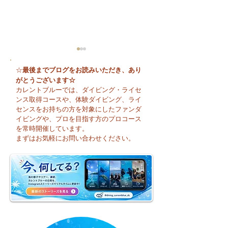
最後までブログをお読みいただき、あり
☆
がとうございます☆
カレントブルーでは、ダイビング・ライセ
ンス取得コースや、体験ダイビング、ライ
センスをお持ちの方を対象にしたファンダ
イビングや、プロを目指す方のプロコース
今日も暑い一日になり
☀️ 月曜日スター
を常時開催しています。
そうですね☀️
まずはお気軽にお問い合わせください。
週のお天気はどう
かな？