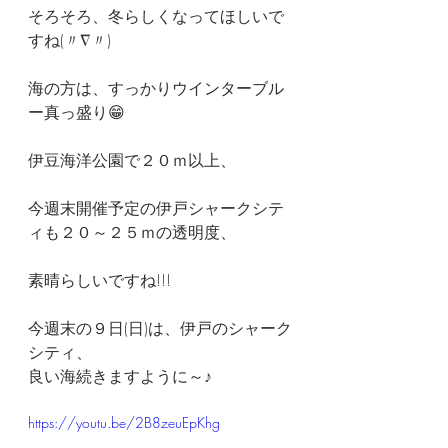
そろそろ、冬らしくなってほしいで
すね(〃∇〃)
海の方は、すっかりウインターブル
ー真っ盛り😁
伊豆海洋公園で２０ｍ以上、
今週末開催予定の伊戸シャークシテ
ィも２０～２５ｍの透明度、
素晴らしいですね!!!
今週末の９日(日)は、伊戸のシャーク
シティ、
良い海続きますように～♪
https://youtu.be/2B8zeuEpKhg