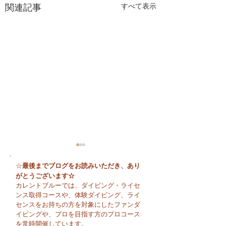
関連記事
すべて表示
最後までブログをお読みいただき、あり
☆
がとうございます☆
カレントブルーでは、ダイビング・ライセ
ンス取得コースや、体験ダイビング、ライ
センスをお持ちの方を対象にしたファンダ
イビングや、プロを目指す方のプロコース
🌈 海の上に広が
夏本番！明日からお泊
を常時開催しています。