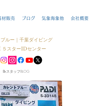
器材販売
ブログ
気象海象他
会社概要
トブルー｜千葉ダイビング
I ５スターIDセンター
​📝スタッフBLOG