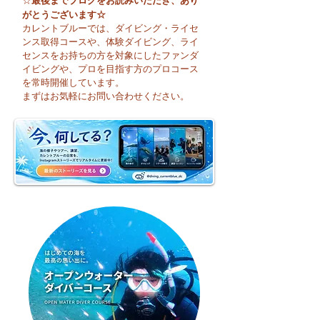
☆
がとうございます☆
カレントブルーでは、ダイビング・ライセ
ンス取得コースや、体験ダイビング、ライ
センスをお持ちの方を対象にしたファンダ
イビングや、プロを目指す方のプロコース
今日も暑い一日になり
☀️ 月曜日スター
を常時開催しています。
そうですね☀️
まずはお気軽にお問い合わせください。
週のお天気はどう
かな？