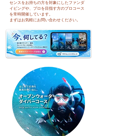
センスをお持ちの方を対象にしたファンダ
イビングや、プロを目指す方のプロコース
🌈 海の上に広がる虹♪
😊 海へ戻る第一
を常時開催しています。
フレッシュコース
まずはお気軽にお問い合わせください。