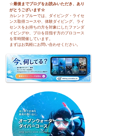
最後までブログをお読みいただき、あり
☆
がとうございます☆
カレントブルーでは、ダイビング・ライセ
ンス取得コースや、体験ダイビング、ライ
センスをお持ちの方を対象にしたファンダ
イビングや、プロを目指す方のプロコース
🌈 海の上に広が
夏本番！明日からお泊
を常時開催しています。
まり海洋実習です♪
まずはお気軽にお問い合わせください。