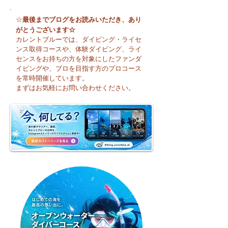
最後までブログをお読みいただき、あり
☆
がとうございます☆
カレントブルーでは、ダイビング・ライセ
ンス取得コースや、体験ダイビング、ライ
センスをお持ちの方を対象にしたファンダ
イビングや、プロを目指す方のプロコース
🌈 海の上に広がる虹♪
😊 海へ戻る第一
を常時開催しています。
フレッシュコース
まずはお気軽にお問い合わせください。