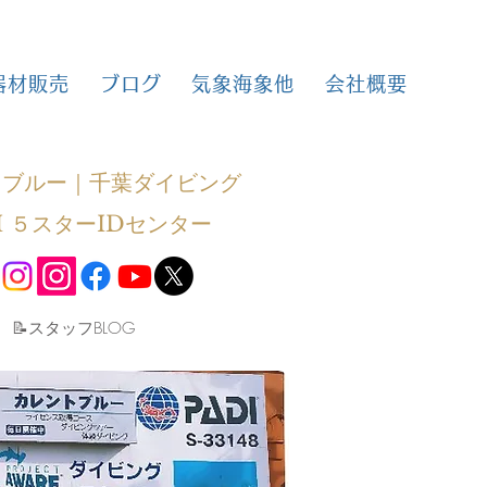
器材販売
ブログ
気象海象他
会社概要
トブルー｜千葉ダイビング
I ５スターIDセンター
​📝スタッフBLOG