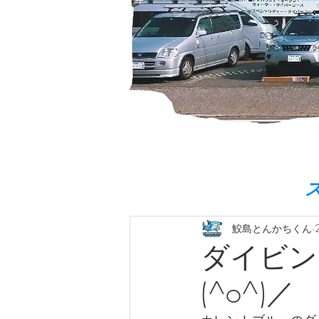
鮫島とんかちくん
ダイビン
(^o^)／