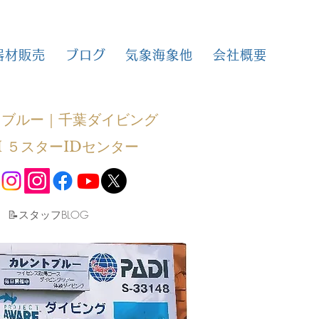
器材販売
ブログ
気象海象他
会社概要
トブルー｜千葉ダイビング
I ５スターIDセンター
​📝スタッフBLOG