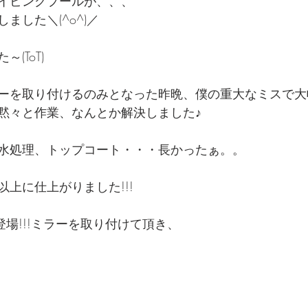
イビングプールが、、、
ました＼(^o^)／
(ToT)
ーを取り付けるのみとなった昨晩、僕の重大なミスで大
で黙々と作業、なんとか解決しました♪
水処理、トップコート・・・長かったぁ。。
上に仕上がりました!!!
登場!!!ミラーを取り付けて頂き、