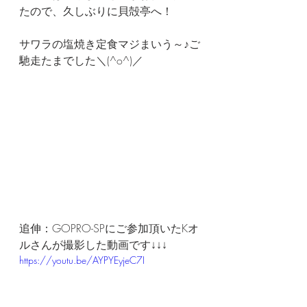
たので、久しぶりに貝殻亭へ！
サワラの塩焼き定食マジまいう～♪ご
馳走たまでした＼(^o^)／
追伸：GOPRO-SPにご参加頂いたKオ
ルさんが撮影した動画です↓↓↓
https://youtu.be/AYPYEyjeC7I