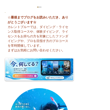
最後までブログをお読みいただき、あり
☆
がとうございます☆
カレントブルーでは、ダイビング・ライセ
ンス取得コースや、体験ダイビング、ライ
センスをお持ちの方を対象にしたファンダ
イビングや、プロを目指す方のプロコース
😊 海へ戻る第一歩！リ
今日も暑い一日に
を常時開催しています。
フレッシュコース開催♪
そうですね☀️
まずはお気軽にお問い合わせください。