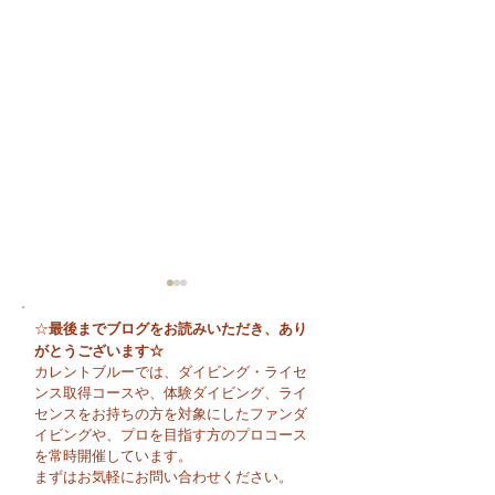
最後までブログをお読みいただき、あり
☆
がとうございます☆
カレントブルーでは、ダイビング・ライセ
ンス取得コースや、体験ダイビング、ライ
センスをお持ちの方を対象にしたファンダ
イビングや、プロを目指す方のプロコース
😊 海へ戻る第一歩！リ
今日も暑い一日に
を常時開催しています。
フレッシュコース開催♪
そうですね☀️
まずはお気軽にお問い合わせください。