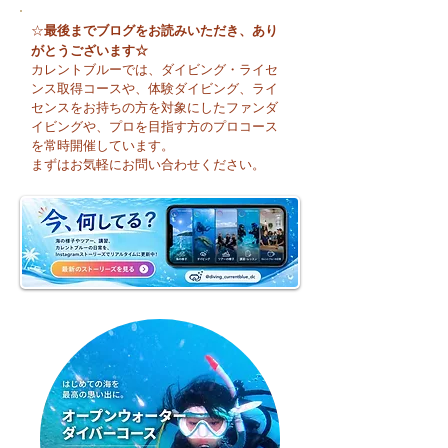
最後までブログをお読みいただき、あり
☆
がとうございます☆
カレントブルーでは、ダイビング・ライセ
ンス取得コースや、体験ダイビング、ライ
センスをお持ちの方を対象にしたファンダ
イビングや、プロを目指す方のプロコース
🌈 海の上に広が
夏本番！明日からお泊
を常時開催しています。
まり海洋実習です♪
まずはお気軽にお問い合わせください。