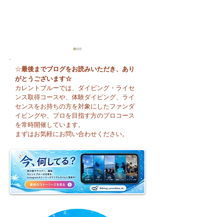
最後までブログをお読みいただき、あり
☆
がとうございます☆
カレントブルーでは、ダイビング・ライセ
ンス取得コースや、体験ダイビング、ライ
センスをお持ちの方を対象にしたファンダ
イビングや、プロを目指す方のプロコース
今日も暑い一日になり
☀️ 月曜日スター
を常時開催しています。
そうですね☀️
まずはお気軽にお問い合わせください。
週のお天気はどう
かな？