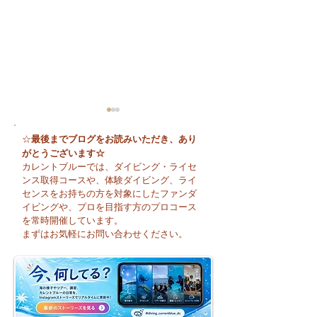
最後までブログをお読みいただき、あり
☆
がとうございます☆
カレントブルーでは、ダイビング・ライセ
ンス取得コースや、体験ダイビング、ライ
センスをお持ちの方を対象にしたファンダ
イビングや、プロを目指す方のプロコース
🌈 海の上に広が
夏本番！明日からお泊
を常時開催しています。
まり海洋実習です♪
まずはお気軽にお問い合わせください。