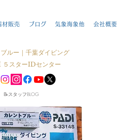
器材販売
ブログ
気象海象他
会社概要
トブルー｜千葉ダイビング
I ５スターIDセンター
​📝スタッフBLOG