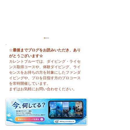
最後までブログをお読みいただき、あり
☆
がとうございます☆
カレントブルーでは、ダイビング・ライセ
ンス取得コースや、体験ダイビング、ライ
センスをお持ちの方を対象にしたファンダ
イビングや、プロを目指す方のプロコース
😊 海へ戻る第一歩！リ
今日も暑い一日に
を常時開催しています。
フレッシュコース開催♪
そうですね☀️
まずはお気軽にお問い合わせください。