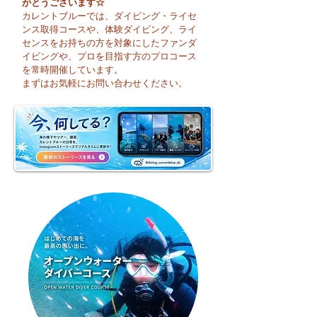
がとうございます☆
カレントブルーでは、ダイビング・ライセ
ンス取得コースや、体験ダイビング、ライ
センスをお持ちの方を対象にしたファンダ
イビングや、プロを目指す方のプロコース
😊 海へ戻る第一歩！リ
今日も暑い一日に
を常時開催しています。
フレッシュコース開催♪
そうですね☀️
まずはお気軽にお問い合わせください。