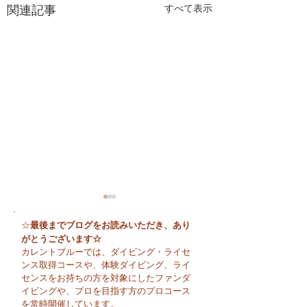
関連記事
すべて表示
最後までブログをお読みいただき、あり
☆
がとうございます☆
カレントブルーでは、ダイビング・ライセ
ンス取得コースや、体験ダイビング、ライ
センスをお持ちの方を対象にしたファンダ
イビングや、プロを目指す方のプロコース
今日も暑い一日になり
☀️ 月曜日スター
を常時開催しています。