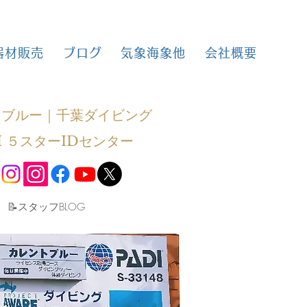
器材販売
ブログ
気象海象他
会社概要
トブルー｜千葉ダイビング
I ５スターIDセンター
​📝スタッフBLOG