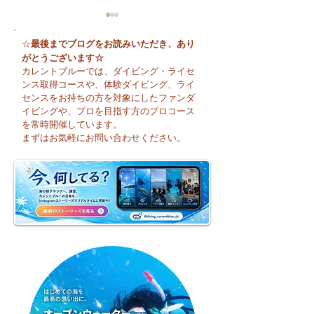
最後までブログをお読みいただき、あり
☆
がとうございます☆
カレントブルーでは、ダイビング・ライセ
ンス取得コースや、体験ダイビング、ライ
センスをお持ちの方を対象にしたファンダ
イビングや、プロを目指す方のプロコース
😊 海へ戻る第一歩！リ
今日も暑い一日に
を常時開催しています。
フレッシュコース開催♪
そうですね☀️
まずはお気軽にお問い合わせください。