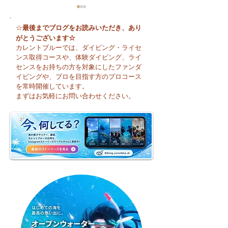
最後までブログをお読みいただき、あり
☆
がとうございます☆
カレントブルーでは、ダイビング・ライセ
ンス取得コースや、体験ダイビング、ライ
センスをお持ちの方を対象にしたファンダ
イビングや、プロを目指す方のプロコース
🌈 海の上に広が
夏本番！明日からお泊
を常時開催しています。
まり海洋実習です♪
まずはお気軽にお問い合わせください。