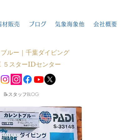
器材販売
ブログ
気象海象他
会社概要
トブルー｜千葉ダイビング
I ５スターIDセンター
​📝スタッフBLOG