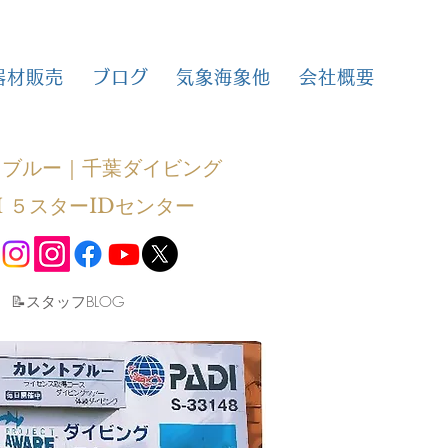
器材販売
ブログ
気象海象他
会社概要
トブルー｜千葉ダイビング
I ５スターIDセンター
​📝スタッフBLOG