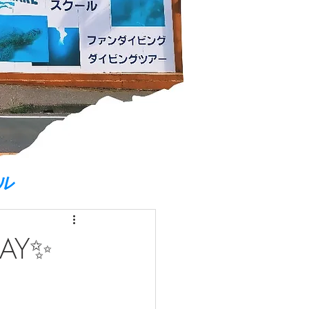
ル
AY✨