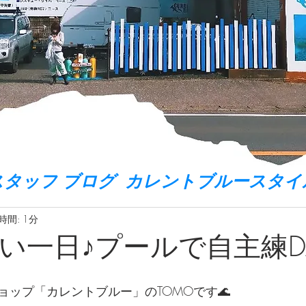
スタッフ ブログ カレントブルースタイ
時間: 1分
い一日♪プールで自主練D
ップ「カレントブルー」のTOMOです🌊  