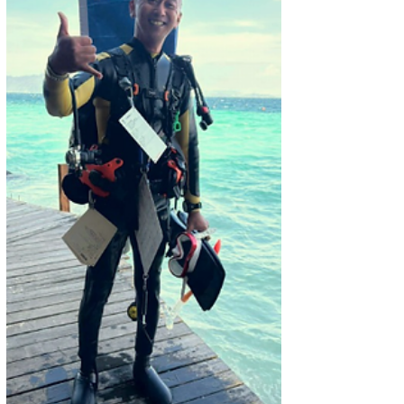
ーション、限定水域プレゼンテーション、
オープンウォータープレゼンテーション、
筆記試験、ダイブスキル評価、レスキュー
評価など、2日間にわたりさまざまな内容
で評価されます📘✍️🌊 見ていて感じたの
は、皆さん本当によく頑張っていたという
こと。そして、しっかりと準備ができてい
たこと。 緊張感のある空気の中でも、一
つひとつ真剣に向き合い、最後までやり切
る姿がとても印象的でした😊 そして初々
しさもありながら、プロフェッショナルと
して堂々と試験に臨んでいた姿は、とても
頼もしく感じました👏✨..