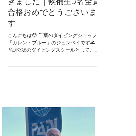
PADIインストラクター試
験（IE）をフル見学して
きました｜候補生5名全員
合格おめでとうございま
す
こんにちは😊 千葉のダイビングショップ
「カレントブルー」のジュンペイです🌊
PADI公認のダイビングスクールとして、千
葉・白井を拠点に、 ライセンス講習から
プロコースまで幅広く開催しています🐠 4
月25日（土）〜26日（日）に開催された
PADI インストラクター・エグザミネーシ
ョン（IE）を、2日間フル見学してきまし
た😊🤿✨ 今回の候補生は5名。 そして結
果は…5名全員合格！👏🎉✨ 本当におめで
とうございます😊 IEでは、学科プレゼンテ